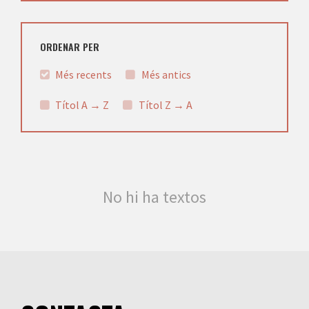
ORDENAR PER
Més recents
Més antics
Títol A → Z
Títol Z → A
No hi ha textos